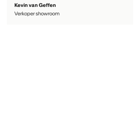
Kevin van Geffen
Verkoper showroom
Aarzel niet om eens
kennis te maken
Je kunt direct solliciteren of contact opnemen.
Liever eerst eens informeel binnenlopen voor
een praatje? Je bent van harte welkom!