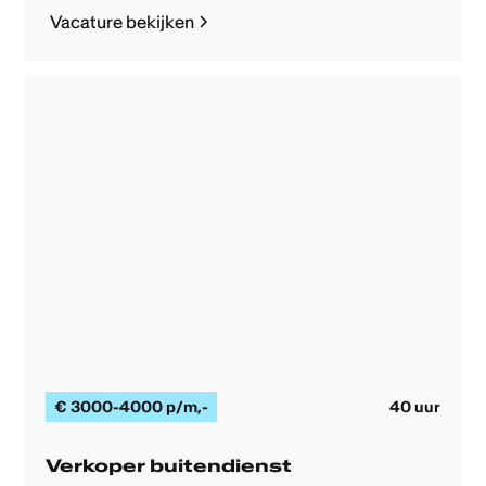
Vacature bekijken
€
3000-4000 p/m
,-
40
uur
Verkoper buitendienst