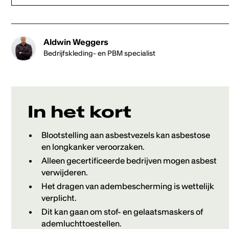
Heading 2
Aldwin Weggers
Heading 3
Bedrijfskleding- en PBM specialist
Heading 4
Heading 5
In het kort
Heading 6
Blootstelling aan asbestvezels kan asbestose
en longkanker veroorzaken.
Alleen gecertificeerde bedrijven mogen asbest
verwijderen.
Het dragen van adembescherming is wettelijk
verplicht.
Dit kan gaan om stof- en gelaatsmaskers of
ademluchttoestellen.