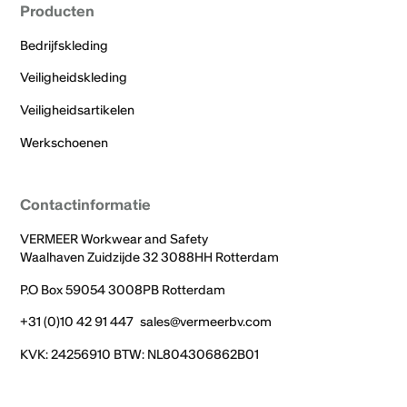
Producten
Bedrijfskleding
Veiligheidskleding
Veiligheidsartikelen
Werkschoenen
Contactinformatie
VERMEER Workwear and Safety
Waalhaven Zuidzijde 32 3088HH Rotterdam
P.O Box 59054 3008PB Rotterdam
+31 (0)10 42 91 447
sales@vermeerbv.com
KVK: 24256910 BTW: NL804306862B01