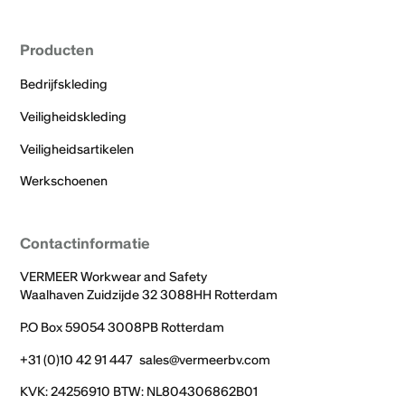
Producten
Bedrijfskleding
Veiligheidskleding
Veiligheidsartikelen
Werkschoenen
Contactinformatie
VERMEER Workwear and Safety
Waalhaven Zuidzijde 32 3088HH Rotterdam
P.O Box 59054 3008PB Rotterdam
+31 (0)10 42 91 447
sales@vermeerbv.com
KVK: 24256910 BTW: NL804306862B01