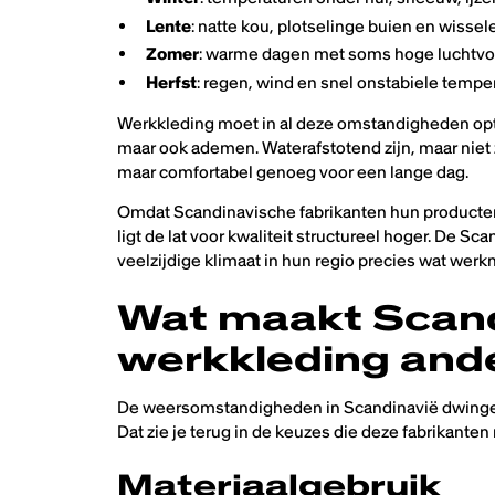
Lente
: natte kou, plotselinge buien en wisse
Zomer
: warme dagen met soms hoge luchtvo
Herfst
: regen, wind en snel onstabiele tempe
Werkkleding moet in al deze omstandigheden op
maar ook ademen. Waterafstotend zijn, maar niet
maar comfortabel genoeg voor een lange dag.
Omdat Scandinavische fabrikanten hun producten l
ligt de lat voor kwaliteit structureel hoger. De S
veelzijdige klimaat in hun regio precies wat wer
Wat maakt Scan
werkkleding and
De weersomstandigheden in Scandinavië dwingen 
Dat zie je terug in de keuzes die deze fabrikante
Materiaalgebruik