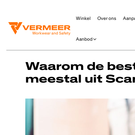
Winkel
Over ons
Aanp
Aanbod
Alle berichten
Waarom de best
meestal uit Sca