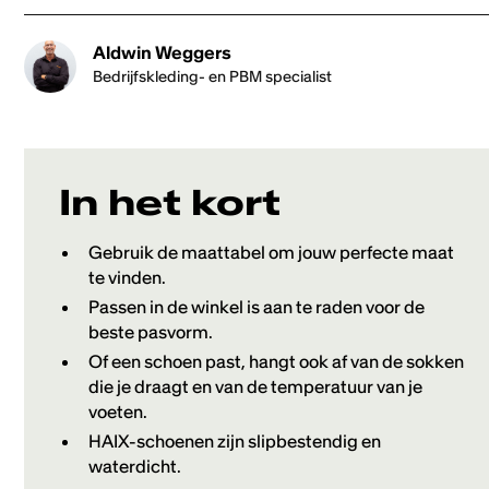
Heading 2
Aldwin Weggers
Heading 3
Bedrijfskleding- en PBM specialist
Heading 4
Heading 5
In het kort
Heading 6
Gebruik de maattabel om jouw perfecte maat
te vinden.
Passen in de winkel is aan te raden voor de
beste pasvorm.
Of een schoen past, hangt ook af van de sokken
die je draagt en van de temperatuur van je
voeten.
HAIX-schoenen zijn slipbestendig en
waterdicht.