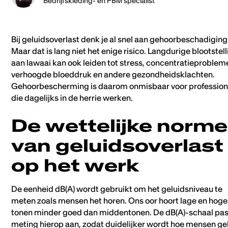
Bedrijfskleding- en PBM specialist
Heading 4
Bij geluidsoverlast denk je al snel aan gehoorbeschadiging
Heading 5
Maar dat is lang niet het enige risico. Langdurige blootstel
aan lawaai kan ook leiden tot stress, concentratieproblem
Heading 6
verhoogde bloeddruk en andere gezondheidsklachten.
Gehoorbescherming is daarom onmisbaar voor profession
die dagelijks in de herrie werken.
De wettelijke norm
van geluidsoverlast
op het werk
De eenheid dB(A) wordt gebruikt om het geluidsniveau te
meten zoals mensen het horen. Ons oor hoort lage en hoge
tonen minder goed dan middentonen. De dB(A)-schaal pas
meting hierop aan, zodat duidelijker wordt hoe mensen ge