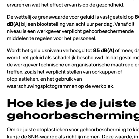
ervaren en wat het effect ervan is op de gezondheid.
De wettelijke grenswaarde voor geluid is vastgesteld op
8
dB(A)
bij een blootstelling van acht uur per dag. Vanaf dit
niveau is een werkgever verplicht gehoorbeschermende
middelen te regelen voor het personeel.
Wordt het geluidsniveau verhoogd tot
85 dB(A)
of meer, d
wordt het geluid als schadelijk beschouwd. In dat geval m
de werkgever technische en organisatorische maatregele
treffen, zoals het verplicht stellen van
oorkappen of
otoplastieken
, en het gebruik van
waarschuwingspictogrammen op de werkplek.
Hoe kies je de juiste
gehoorbeschermin
Om de juiste otoplastieken voor gehoorbescherming te ki
kun je de SNR-waarde als richtlijn nemen. Deze waarde, in