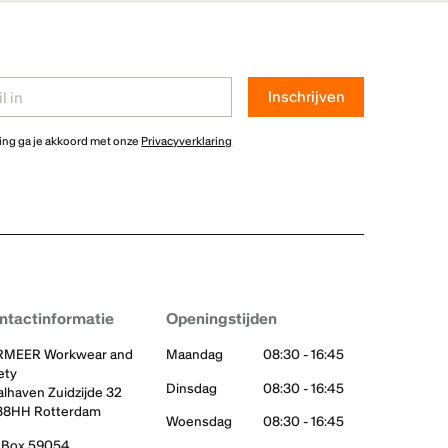
ving ga je akkoord met onze
Privacyverklaring
ntactinformatie
Openingstijden
RMEER Workwear and
Maandag
08:30 - 16:45
ety
Dinsdag
08:30 - 16:45
lhaven Zuidzijde 32
88HH Rotterdam
Woensdag
08:30 - 16:45
 Box 59054