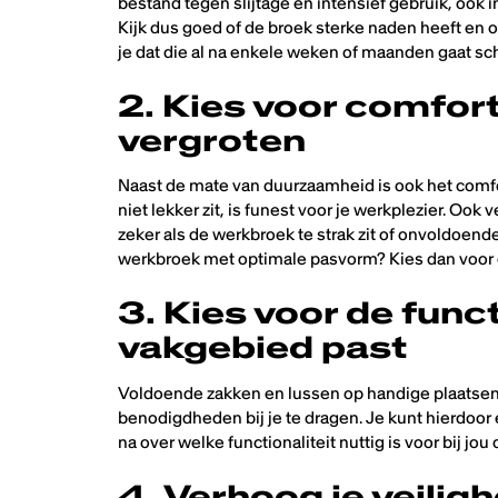
bestand tegen slijtage en intensief gebruik, oo
Kijk dus goed of de broek sterke naden heeft en o
je dat die al na enkele weken of maanden gaat sc
2. Kies voor comfort
vergroten
Naast de mate van duurzaamheid is ook het comfo
niet lekker zit, is funest voor je werkplezier. Ook
zeker als de werkbroek te strak zit of onvoldoende
werkbroek met optimale pasvorm? Kies dan voor e
3. Kies voor de funct
vakgebied past
Voldoende zakken en lussen op handige plaatse
benodigdheden bij je te dragen. Je kunt hierdoor 
na over welke functionaliteit nuttig is voor bij jo
4. Verhoog je veilig