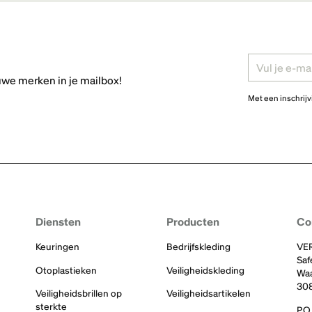
uwe merken in je mailbox!
Met een inschrij
Diensten
Producten
Co
Keuringen
Bedrijfskleding
VE
Saf
Otoplastieken
Veiligheidskleding
Waa
30
Veiligheidsbrillen op
Veiligheidsartikelen
sterkte
P.O