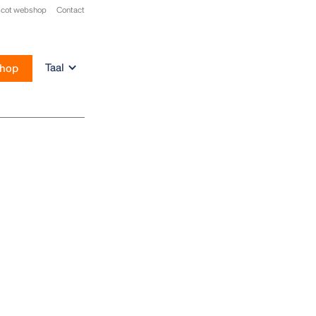
cot webshop
Contact
Taal
hop