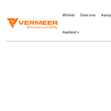
Winkel
Over ons
Aanp
Aanbod